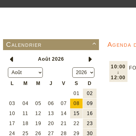
Calendrier
Agenda 

10:00
FO
↓
12:00